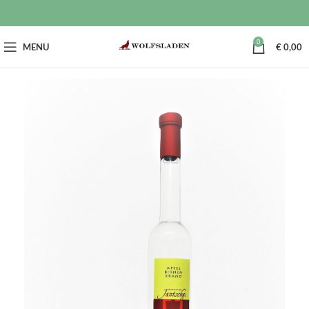
0
MENU
€
0,00