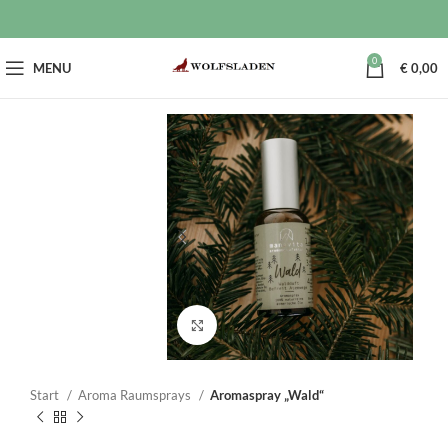
0
MENU
€
0,00
Click to enlarge
Start
Aroma Raumsprays
Aromaspray „Wald“