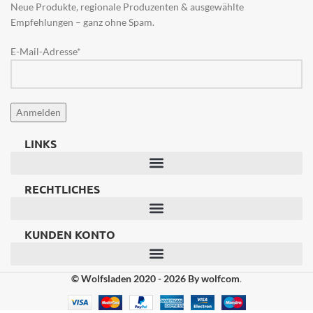
Neue Produkte, regionale Produzenten & ausgewählte
Sprühverschluss (schwarzer
Verschluss).
Inhalt:
50 ml
Empfehlungen – ganz ohne Spam.
Sprühkopf mit durchsichtigem
Verschluss).
Inhalt:
50 ml
E-Mail-Adresse*
LINKS
RECHTLICHES
KUNDEN KONTO
© Wolfsladen 2020 - 2026
By wolfcom
.