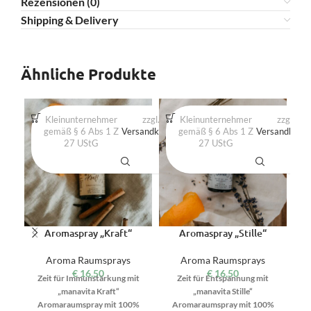
Rezensionen (0)
Shipping & Delivery
Ähnliche Produkte
Kleinunternehmer
zzgl.
Kleinunternehmer
Produkt
zzgl.
gemäß § 6 Abs 1 Z
Versandkosten
gemäß § 6 Abs 1 Z
enthält:
Versandkost
27 UStG
50
27 UStG
ml
Aromaspray „Kraft“
Aromaspray „Stille“
Aroma Raumsprays
Aroma Raumsprays
€
16,50
€
16,50
Zeit für Immunstärkung mit
Zeit für Entspannung mit
„manavita Kraft“
„manavita Stille“
„m
Aromaraumspray mit 100%
Aromaraumspray mit 100%