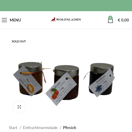
0
MENU
€
0,00
SOLD OUT
Click to enlarge
Start
Einfruchtmarmelade
Pfirsich