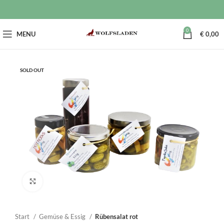
0
MENU
€
0,00
SOLD OUT
Click to enlarge
Start
Gemüse & Essig
Rübensalat rot