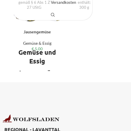
gemäß § 6 Abs 1 Z
Versandkosten
enthält:
27 UStG
300
g
Jausengemüse
Gemüse & Essig
€
5,00
Gemüse und
Essig
Jausengemüse
300 g Fruchtiger
Gemüsegenuss. Nur bestes,
ausgewähltes Gemüse,
naturbelassener Apfelessig und
hochwertige Zutaten kommen
bei uns ins Glas. Diese werden
nach Omas Rezept schonend
verarbeitet und haltbar
gemacht.
REGIONAL - LAVANTTAL