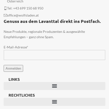
Österreich
haben eine hervorragende
Manavita-Sprays haben eine
M
Tel: +43 699 150 68 950
Sprüheigenschaft- siehe Foto.
hervorragende
manavita Aromaspray „Fokus“
Sprüheigenschaft- siehe Foto.
office@wolfsladen.at
kommt nun mit neuem
manavita Aromaspray „Zirbe“
s
Genuss aus dem Lavanttal direkt ins Postfach.
Sprühverschluss (schwarzer
kommt nun mit neuem
A
Sprühkopf mit durchsichtigem
Sprühverschluss (schwarzer
Neue Produkte, regionale Produzenten & ausgewählte
Verschluss).
Inhalt:
50 ml
Sprühkopf mit durchsichtigem
S
Verschluss).
Inhalt:
50 ml
Empfehlungen – ganz ohne Spam.
E-Mail-Adresse*
d
LINKS
RECHTLICHES