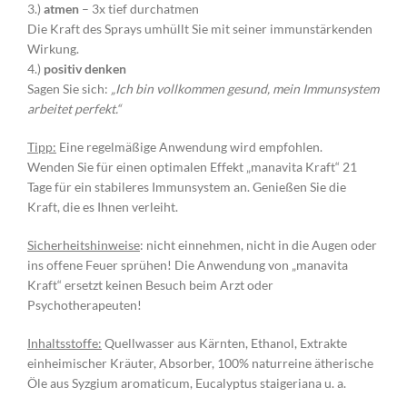
3.)
atmen
– 3x tief durchatmen
Die Kraft des Sprays umhüllt Sie mit seiner immunstärkenden
Wirkung.
4.)
positiv denken
Sagen Sie sich:
„Ich bin vollkommen gesund, mein Immunsystem
arbeitet perfekt.“
Tipp:
Eine regelmäßige Anwendung wird empfohlen.
Wenden Sie für einen optimalen Effekt „manavita Kraft“ 21
Tage für ein stabileres Immunsystem an. Genießen Sie die
Kraft, die es Ihnen verleiht.
Sicherheitshinweise
: nicht einnehmen, nicht in die Augen oder
ins offene Feuer sprühen! Die Anwendung von „manavita
Kraft“ ersetzt keinen Besuch beim Arzt oder
Psychotherapeuten!
Inhaltsstoffe:
Quellwasser aus Kärnten, Ethanol, Extrakte
einheimischer Kräuter, Absorber, 100% naturreine ätherische
Öle aus Syzgium aromaticum, Eucalyptus staigeriana u. a.