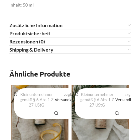
Inhalt:
50 ml
Zusätzliche Information
Produktsicherheit
Rezensionen (0)
Shipping & Delivery
Ähnliche Produkte
Kleinunternehmer
zzgl.
Kleinunternehmer
Produkt
zzgl.
gemäß § 6 Abs 1 Z
Versandkosten
gemäß § 6 Abs 1 Z
enthält:
Versandkost
27 UStG
50
27 UStG
ml