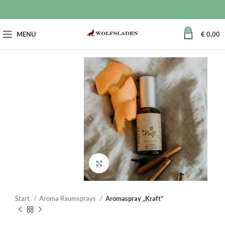
0
MENU
€
0,00
Click to enlarge
Start
Aroma Raumsprays
Aromaspray „Kraft“