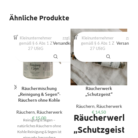
Ähnliche Produkte
Kleinunternehmer
zzgl.
Produkt
Kleinunternehmer
zzgl.
gemäß § 6 Abs 1 Z
Versandkosten
gemäß § 6 Abs 1 Z
enthält:
Versandkos
27 UStG
167
27 UStG
ml
Räuchermischung
Räucherwerk
R
„Reinigung & Segen“-
„Schutzgeist“
Räuchern ohne Kohle
R
Räuchern
,
Räucherwerk
Räuchern
,
Räucherwerk
€
14,50
Räucherwerk
€
15,00
Reinigung & Segen –
natürliches Räuchern ohne
„Schutzgeist
“
Kohle Reinigung & Segen ist
R
eine sehr besondere