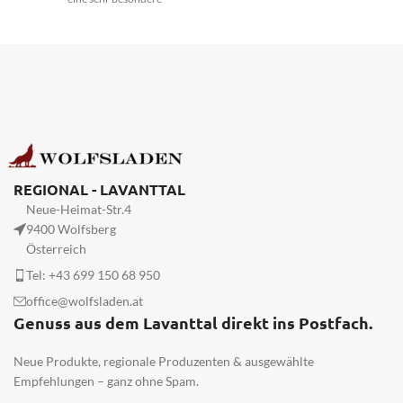
Räucherwerk
Räuchermischung. Sie räuchert
„Schutzgeist“ mit
ohne sekundäre Wärmequelle,
wie einer Kohle oder einem
Lavanttaler
Stövchen. Eigenschaften:
Kräutern und
reinigend bei Aura-, Haus- und
Harzen
Hofreinigungen segnend
befreit von altem Ballast und
bringt Schutz und Segen
macht frei für Neues.
Räuchermischung "Reinigung
wehrt negative Einflüsse ab
& Segen"- Räuchern ohne
Lichtbringer in schwierigen
REGIONAL - LAVANTTAL
Kohle Menge
Lebenslagen
Neue-Heimat-Str.4
Komposition aus Beifuß,
9400 Wolfsberg
Wacholder, Myrrhe u. a.
Österreich
und diversen
Tel: +43 699 150 68 950
Weihrauchsorten
office@wolfsladen.at
Genuss aus dem Lavanttal direkt ins Postfach.
Neue Produkte, regionale Produzenten & ausgewählte
Empfehlungen – ganz ohne Spam.