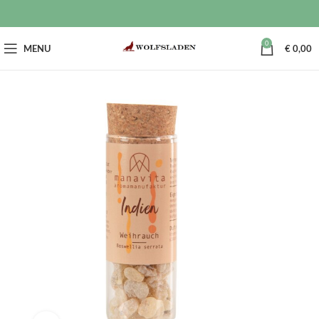
0
MENU
€
0,00