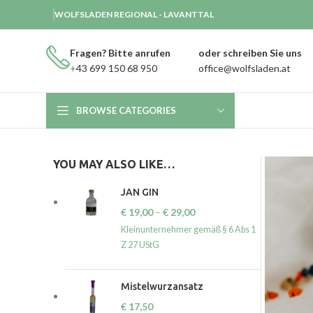
WOLFSLADEN REGIONAL - LAVANTTAL
Fragen? Bitte anrufen
oder schreiben Sie uns
+
43 699 150 68 950
office@wolfsladen.at
BROWSE CATEGORIES
YOU MAY ALSO LIKE…
JAN GIN
€
19,00
–
€
29,00
Kleinunternehmer gemäß § 6 Abs 1
Z 27 UStG
Mistelwurzansatz
€
17,50