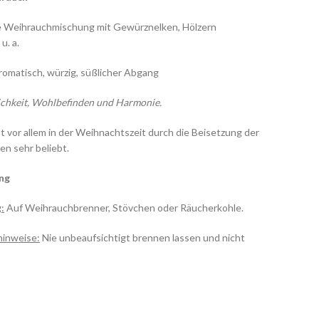
e Weihrauchmischung mit Gewürznelken, Hölzern
u. a.
romatisch, würzig, süßlicher Abgang
ichkeit, Wohlbefinden und Harmonie.
st vor allem in der Weihnachtszeit durch die Beisetzung der
n sehr beliebt.
ng
:
Auf Weihrauchbrenner, Stövchen oder Räucherkohle.
hinweise:
Nie unbeaufsichtigt brennen lassen und nicht