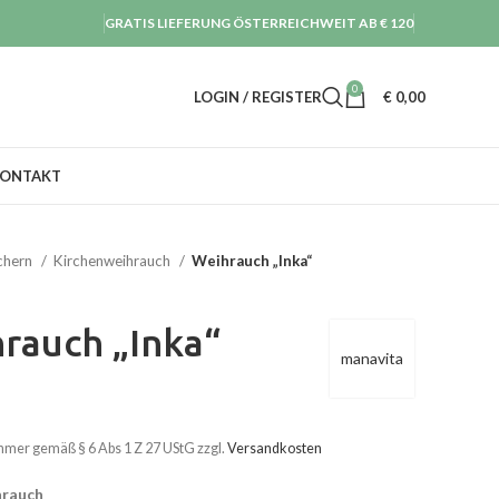
GRATIS LIEFERUNG ÖSTERREICHWEIT AB € 120
0
LOGIN / REGISTER
€
0,00
ONTAKT
chern
Kirchenweihrauch
Weihrauch „Inka“
rauch „Inka“
manavita
hmer gemäß § 6 Abs 1 Z 27 UStG
zzgl.
Versandkosten
hrauch