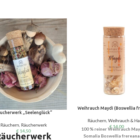
Weihrauch Maydi (Boswellia f
ucherwerk „Seelenglück“
Räuchern
,
Weihrauch & Ha
Räuchern
,
Räucherwerk
€
14,00
100 % reiner Weihrauch May
€
14,50
Räucherwerk
Somalia Boswellia frereana