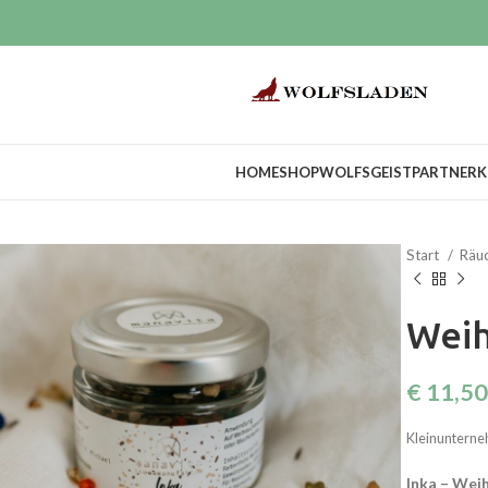
HOME
SHOP
WOLFSGEIST
PARTNER
K
Start
Räu
Weih
€
11,50
Kleinunterne
Inka – Wei