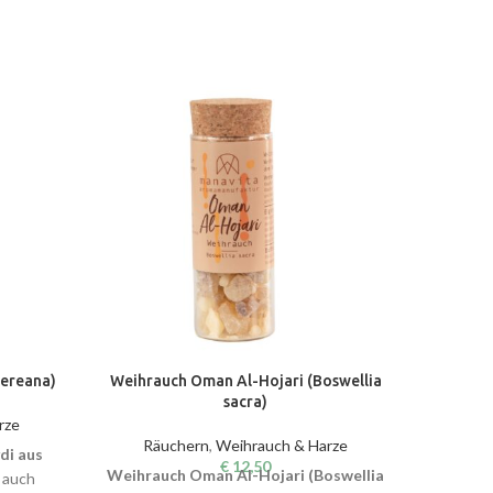
rereana)
Weihrauch Oman Al-Hojari (Boswellia
sacra)
rze
Rä
Räuchern
,
Weihrauch & Harze
di aus
Lemuria
€
12,50
Weihrauch Oman Al-Hojari (Boswellia
auch
Duftno