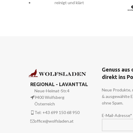
reinigt und klärt
„
transformiert negative Energie
Räuc
für Aura- und Hausreinigung ideal
passe
geeignet
Seeleng
Komposition aus Salbei,
un
Angelikawurzel, Copal u. a.
Räucher
mit D
(s
Geborg
Genuss aus 
sanfte
direkt ins P
wunder
REGIONAL - LAVANTTAL
für er
Neue Produkte, 
Neue-Heimat-Str.4
Jahr •
& ausgewählte 
9400 Wolfsberg
und 
ohne Spam.
Österreich
Holund
d
Tel: +43 699 150 68 950
E-Mail-Adresse*
office@wolfsladen.at