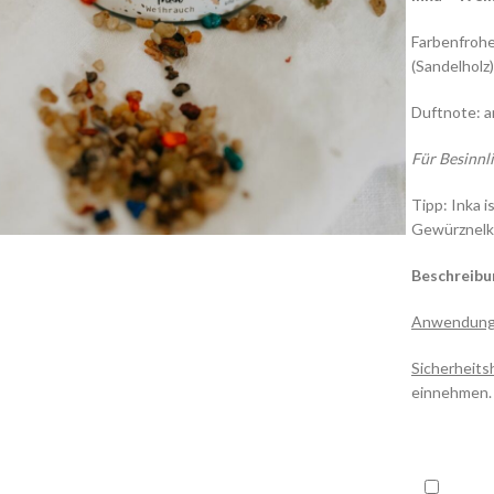
Farbenfroh
(Sandelholz) 
Duftnote: a
Für Besinnl
lick to enlarge
Tipp: Inka i
Gewürznelke
Beschreibu
Anwendung
Sicherheits
einnehmen.