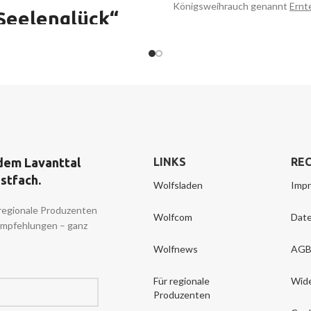
Königsweihrauch genannt
Ernt
Seelenglück
“
Somalia
Duftnote:
intensiv, würzi
balsamisch
Eigenschafte
herwerk „Seelenglück“ und
unterstützt bei Erkältungskr
nd zur Aroma-Auraspray Linie
reinigend
lück mit Lavanttaler Kräutern
d Harzen
ein zauberhaftes
ausgleichend
werk kreiert in Zusammenarbeit
schafft innere Balanc
r. Christina Fischer-Kienberger
onnensprache.at) • schenkt
für Rituale
enheit und Seelenglück sowie
dem Lavanttal
LINKS
REC
öffnend
 Inspiration • Wegbereiter für
ostfach.
volle Herzglimmermomente und
schützend
Wolfsladen
Imp
füllende Gedanken für das ganze
regionale Produzenten
 steht für Liebe, Herzenswärme
Wolfcom
Date
Empfehlungen – ganz
Zuversicht • Komposition aus
er, Rose, Ringelblume u. a. und
Wolfnews
AG
iversen Weihrauchsorten
Für regionale
Wide
Produzenten