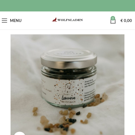
0
MENU
€
0,00