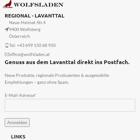
Komposition aus Lavendel,
Kamille u. a. und diversen
REGIONAL - LAVANTTAL
Weihrauchsorten
Neue-Heimat-Str.4
9400 Wolfsberg
Österreich
Tel: +43 699 150 68 950
office@wolfsladen.at
Genuss aus dem Lavanttal direkt ins Postfach.
Neue Produkte, regionale Produzenten & ausgewählte
Empfehlungen – ganz ohne Spam.
E-Mail-Adresse*
LINKS